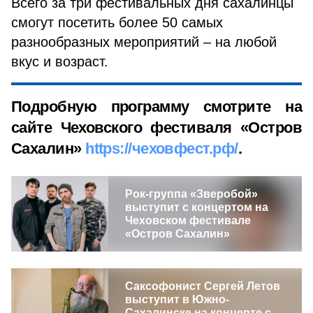
Всего за три фестивальных дня сахалинцы
смогут посетить более 50 самых
разнообразных мероприятий – на любой
вкус и возраст.
Подробную программу смотрите на
сайте Чеховского фестиваля «Остров
Сахалин»
https://чеховфест.рф/
.
Рок-группа «Зверобой»
выступит с концертом на
Чеховском фестивале
«Остров Сахалин»
Саксофонист Сергей Летов
выступит в Южно-
Сахалинске на концерте с