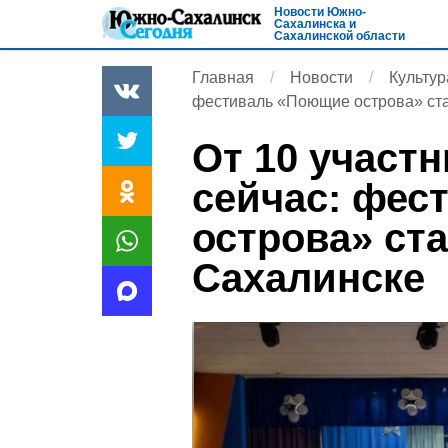
Новости Южно-
Сахалинска и
Сахалинской области
Главная
Новости
Культур
фестиваль «Поющие острова» ст
От 10 участн
сейчас: фес
острова» ст
Сахалинске