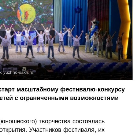
о:
yuzhno-sakh.ru
старт масштабному фестивалю-конкурсу
етей с ограниченными возможностями
(юношеского) творчества состоялась
открытия. Участников фестиваля, их