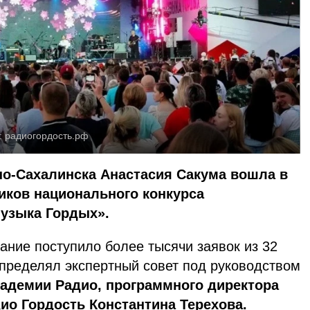
:
радиогордость.рф
о-Сахалинска Анастасия Сакума вошла в
иков национального конкурса
Музыка Гордых».
зание поступило более тысячи заявок из 32
определял экспертный совет под руководством
кадемии Радио, программного директора
дио Гордость Константина Терехова.