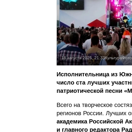
18 августа 2025, 21:33
Культура
Фото
Исполнительница из Южн
число ста лучших участн
патриотической песни «
Всего на творческое состя
регионов России. Лучших 
академика Российской А
и главного редактора Ра