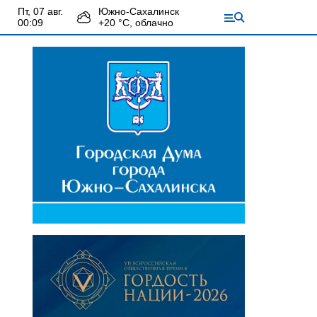
пт, 07 авг.
Южно-Сахалинск
00:09
+
20
°С,
облачно