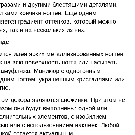
стразами и другими блестящими деталями.
стками кончики ногтей. Еще одним
яется градиент оттенков, который можно
ях, так и на нескольких из них.
нде
тся идея ярких металлизированных ногтей.
 на всю поверхность ногтя или насыпать
 камуфляжа. Маникюр с однотонным
дним ногтем, украшенным кристаллами или
тно.
ом декора являются снежинки. При этом не
азом они будут выполнены: одной или
полнительных элементов, с изобилием
сью или с использованием наклеек. Любой
нкой остается актуальным.