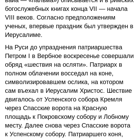
ваиа — «пальма») описывается и в римских
богослужебных книгах конца VII — начала
VIII веков.
Согласно предположениям
ученых, впервые праздник был утвержден в
Иерусалиме.
На Руси до упразднения патриаршества
Петром I в Вербное воскресенье совершали
обряд «шествия на осляти». Патриарх в
полном облачении восседал на коне,
символизировавшем ослика, на котором
сам въехал в Иерусалим Христос. Шествие
двигалось от Успенского собора Кремля
через Спасские ворота на Красную
площадь к Покровскому собору и Лобному
месту. Далее снова через Спасские ворота
к Успенскому собору. Патриаршего коня,