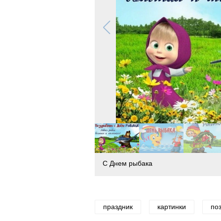
С Днем рыбака
праздник
картинки
по