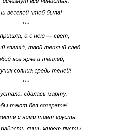
 исчезнут все ненастья,
нь веселой чтоб была!
***
 пришла, а с нею — свет,
й взгляд, твой теплый след.
бой все ярче и теплей,
учик солнца средь теней!
***
устала, сдалась марту,
обы тают без возврата!
месте с ними тает грусть,
е радость лишь живет пусть!