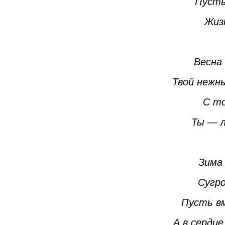
Пусть
Жиз
Весна
Твой нежны
С то
Ты — л
Зима 
Сугр
Пусть в
А в сердц