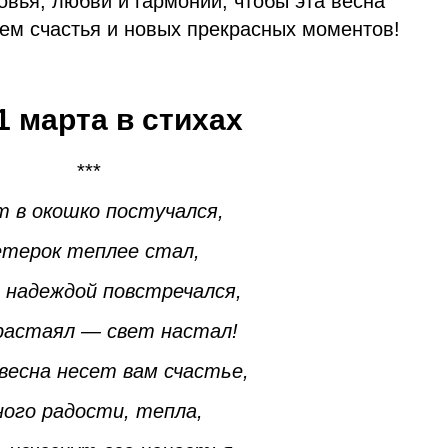
вья, любви и гармонии, чтобы эта весна
нем счастья и новых прекрасных моментов!
1 марта в стихах
***
 в окошко постучался,
етерок теплее стал,
 надеждой повстречался,
растаял — свет настал!
весна несет вам счастье,
ого радости, тепла,