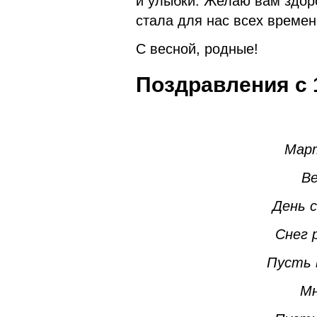
и улыбки. Желаю вам здоро
стала для нас всех време
С весной, родные!
Поздравления с 
Март
В
День с
Снег 
Пусть 
Мн