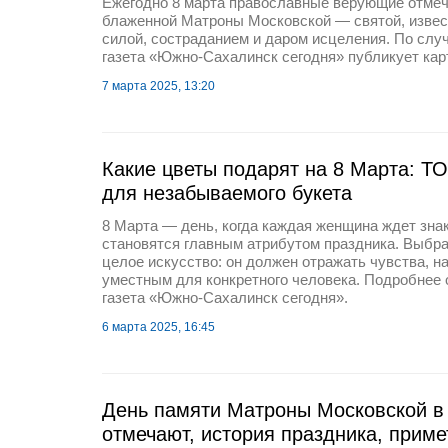
Ежегодно 8 марта православные верующие отме
блаженной Матроны Московской — святой, извес
силой, состраданием и даром исцеления. По слу
газета «Южно-Сахалинск сегодня» публикует карт
7 марта 2025, 13:20
Какие цветы подарят на 8 Марта: Т
для незабываемого букета
8 Марта — день, когда каждая женщина ждет зна
становятся главным атрибутом праздника. Выбр
целое искусство: он должен отражать чувства, н
уместным для конкретного человека. Подробнее 
газета «Южно-Сахалинск сегодня».
6 марта 2025, 16:45
День памяти Матроны Московской в 
отмечают, история праздника, прим