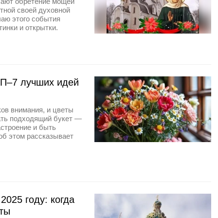
чают обретение мощей
тной своей духовной
чаю этого события
инки и открытки.
ОП–7 лучших идей
ков внимания, и цветы
ать подходящий букет —
астроение и быть
об этом рассказывает
2025 году: когда
еты