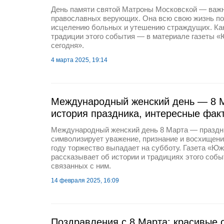
День памяти святой Матроны Московской — важн
православных верующих. Она всю свою жизнь по
исцелению больных и утешению страждущих. Как
традиции этого события — в материале газеты 
сегодня».
4 марта 2025, 19:14
Международный женский день — 8 М
история праздника, интересные фак
Международный женский день 8 Марта — праздн
символизирует уважение, признание и восхищени
году торжество выпадает на субботу. Газета «Ю
рассказывает об истории и традициях этого событ
связанных с ним.
14 февраля 2025, 16:09
Поздравления с 8 Марта: красивые с