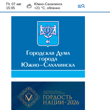
пт, 07 авг.
Южно-Сахалинск
15:05
+
21
°С,
облачно