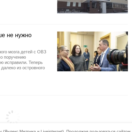
е не нужно
ого мозга детей с ОВЗ
по поручению
ю исправили. Теперь
 далеко из островного
 (Яндекс.Метрика и Liveinternet).
Продолжая пользоваться сайтом,