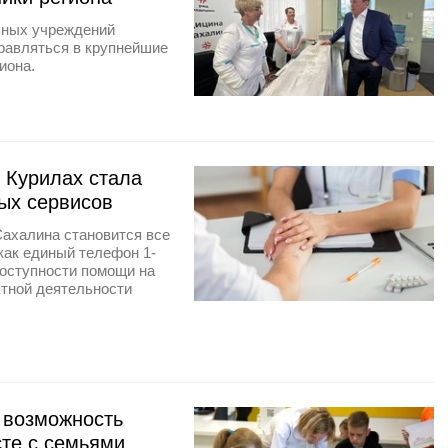
ьных учреждений
равляться в крупнейшие
иона.
 Курилах стала
ых сервисов
Сахалина становится все
 как единый телефон 1-
доступности помощи на
ктной деятельности
 возможность
те с семьями