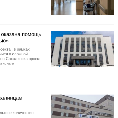
 оказана помощь
тью»
оекта , в рамках
мися в сложной
жно-Сахалинска проект
изисные
халинцам
и
ольшое количество