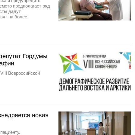
ска и предупредить
смотр предполагает ряд
сты дадут
вят на более
депутат Гордумы
рафии
VIII Всероссийской
внедряется новая
пациенту.