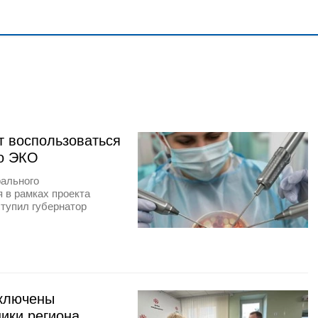
 воспользоваться
о ЭКО
ального
 в рамках проекта
тупил губернатор
включены
ики региона