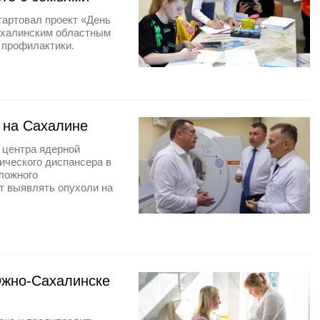
артовал проект «День
ахалинским областным
 профилактики.
 на Сахалине
 центра ядерной
ического диспансера в
ложного
ит выявлять опухоли на
Южно-Сахалинске