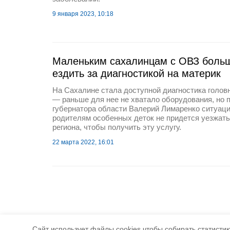
9 января 2023, 10:18
Маленьким сахалинцам с ОВЗ больш
ездить за диагностикой на материк
На Сахалине стала доступной диагностика головн
— раньше для нее не хватало оборудования, но 
губернатора области Валерий Лимаренко ситуаци
родителям особенных деток не придется уезжать
региона, чтобы получить эту услугу.
22 марта 2022, 16:01
Cайт использует файлы cookies чтобы собирать статистику