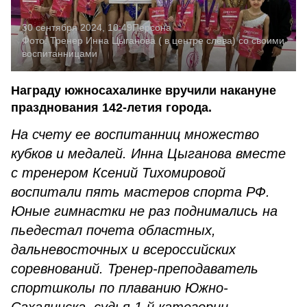
30 сентября 2024, 10:49
Персона
Фото:
Тренер Инна Цыганова ( в центре слева) со своими
воспитанницами
Награду южносахалинке вручили накануне
празднования 142-летия города.
На счету ее воспитанниц множество
кубков и медалей. Инна Цыганова вместе
с тренером Ксений Тихомировой
воспитали пять мастеров спорта РФ.
Юные гимнастки не раз поднимались на
пьедестал почета областных,
дальневосточных и всероссийских
соревнований. Тренер-преподаватель
спортшколы по плаванию Южно-