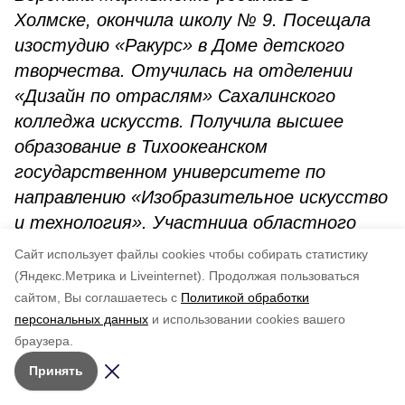
Холмске, окончила школу № 9. Посещала
изостудию «Ракурс» в Доме детского
творчества. Отучилась на отделении
«Дизайн по отраслям» Сахалинского
колледжа искусств. Получила высшее
образование в Тихоокеанском
государственном университете по
направлению «Изобразительное искусство
и технология». Участница областного
конкурса «Молодые художники Сахалина»
Cайт использует файлы cookies чтобы собирать статистику
(2017) на губернаторский грант,
(Яндекс.Метрика и Liveinternet).
Продолжая пользоваться
стратегических проектов островного
сайтом, Вы соглашаетесь с
Политикой обработки
персональных данных
и использовании cookies вашего
губернатора «Креативные индустрии
браузера.
педагогам» и «Сахалинские художники».
Принять
Одержала победу в муниципального
конкурсе профессионального мастерства