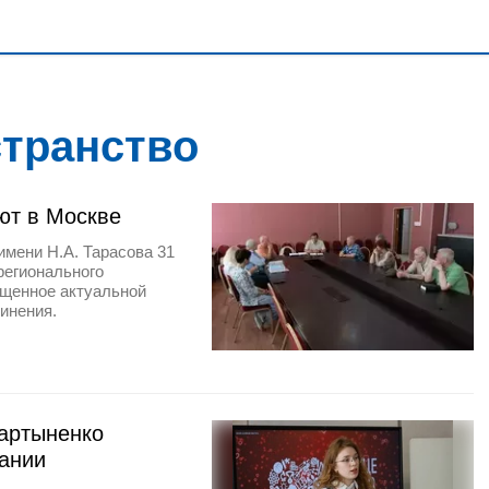
странство
ют в Москве
имени Н.А. Тарасова 31
регионального
ященное актуальной
инения.
артыненко
вании