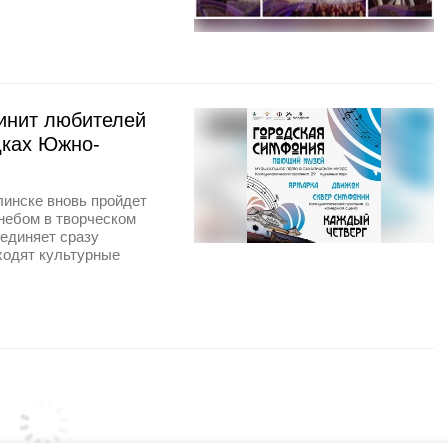
инит любителей
дках Южно-
линске вновь пройдет
небом в творческом
единяет сразу
ходят культурные