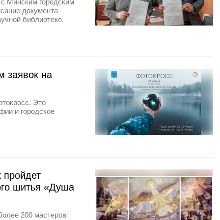
 с Минским городским
исание документа
аучной библиотеке.
м заявок на
отокросс. Это
фии и городское
 пройдет
го шитья «Душа
более 200 мастеров