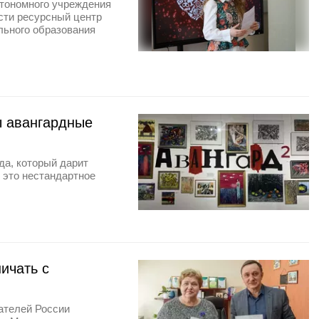
втономного учреждения
сти ресурсный центр
льного образования
ы авангардные
да, который дарит
 это нестандартное
ичать с
ателей России