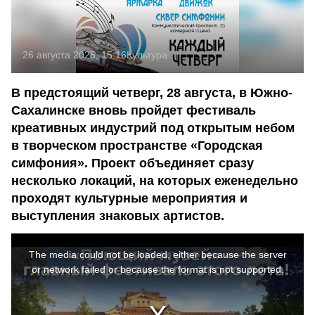
26 августа 2025, 15:16
Культура
В предстоящий четверг, 28 августа, в Южно-
Сахалинске вновь пройдет фестиваль
креативных индустрий под открытым небом
в творческом пространстве «Городская
симфония». Проект объединяет сразу
несколько локаций, на которых еженедельно
проходят культурные мероприятия и
выступления знаковых артистов.
This
is
a
The media could not be loaded, either because the server
modal
window.
or network failed or because the format is not supported.