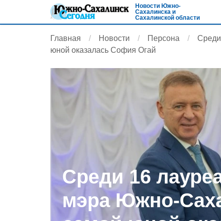
Новости Южно-
Сахалинска и
Сахалинской области
Главная
Новости
Персона
Cреди
юной оказалась София Огай
Cреди 16 лауре
мэра Южно-Сах