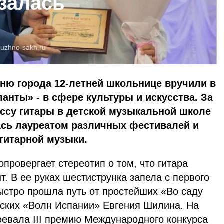
залась
:
uzhno-sakh.ru
ню города 12-летней школьнице вручили в
нты» - в сфере культуры и искусства. За
ассу гитары в детской музыкальной школе
ась лауреатом различных фестивалей и
гитарной музыки.
провергает стереотип о том, что гитара
. В ее руках шестиструнка запела с первого
ыстро прошла путь от простейших «Во саду
еских «Волн Испании» Евгения Шилина. На
оевала III премию Международного конкурса