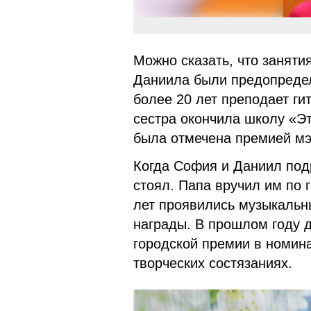
Можно сказать, что занят
Даниила были предопредел
более 20 лет преподает ги
сестра окончила школу «Эт
была отмечена премией мэ
Когда София и Даниил под
стоял. Папа вручил им по г
лет проявились музыкальн
награды. В прошлом году д
городской премии в номина
творческих состязаниях.