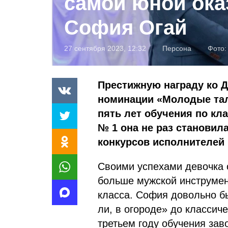
самой юной ока
София Огай
27 сентября 2023, 12:32
Персона
Фото
Престижную награду ко Д
номинации «Молодые тала
пять лет обучения по кл
№ 1 она не раз становил
конкурсов исполнителей 
Своими успехами девочка о
больше мужской инструмент
класса. София довольно б
ли, в огороде» до классич
третьем году
обучения зав