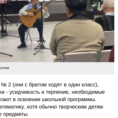
уэтом
№ 2 (они с братом ходят в один класс),
рки - усидчивость и терпение, необходимые
огают в освоении школьной программы.
атематику, хотя обычно творческим детям
е предметы.