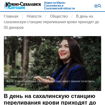
Новости Южно-
Сахалинска и
Сахалинской области
Главная
Новости
Общество
В день на
сахалинскую станцию переливания крови приходят до
50 доноров
17 июля 2022, 20:36
Общество
Фото:
Южносахалинка Оксана Новик уже имеет звание почетного
донора
В день на сахалинскую станцию
переливания крови приходят до