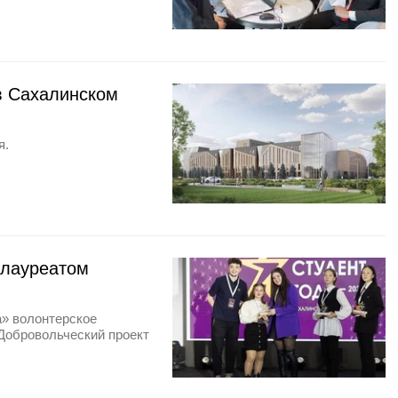
в Сахалинском
я.
 лауреатом
а» волонтерское
Добровольческий проект