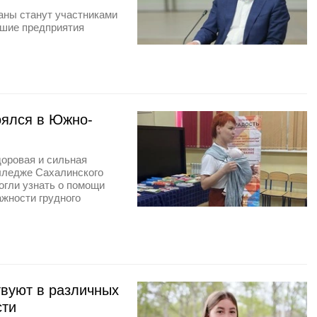
раны станут участниками
йшие предприятия
оялся в Южно-
доровая и сильная
лледже Сахалинского
огли узнать о помощи
ажности грудного
твуют в различных
сти