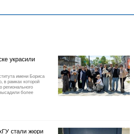
ске украсили
ститута имени Бориса
, в рамках которой
о регионального
 высадили более
хГУ стали жюри