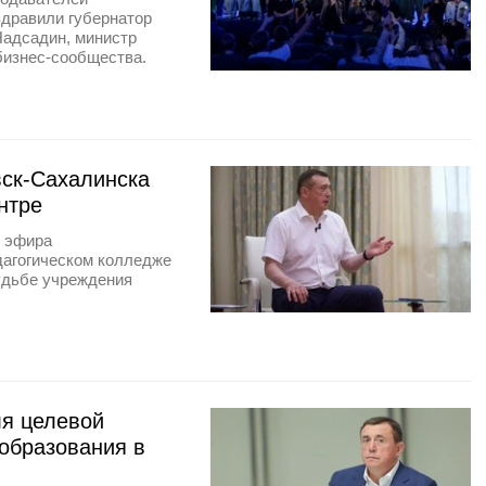
здравили губернатор
Надсадин, министр
бизнес-сообщества.
ск-Сахалинска
нтре
о эфира
дагогическом колледже
удьбе учреждения
ля целевой
образования в