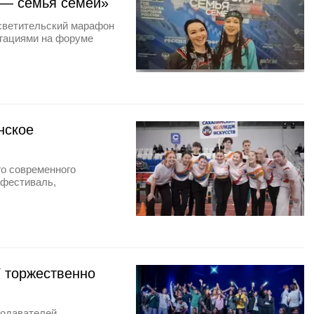
 — семья семей»
светительский марафон
егациями на форуме
нское
го современного
 фестиваль,
 торжественно
подавателей