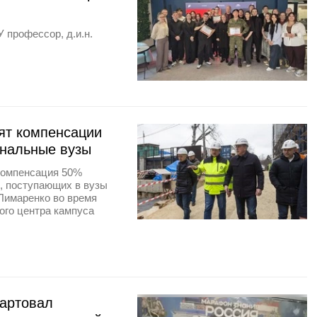
 профессор, д.и.н.
ят компенсации
ональные вузы
компенсация 50%
в, поступающих в вузы
 Лимаренко во время
ого центра кампуса
тартовал