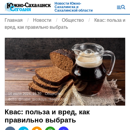
Новости Южно-
Сахалинска и
Сахалинской области
Главная
Новости
Общество
Квас: польза и
вред, как правильно выбрать
16 июля 2024, 15:30
Общество
Фото:
@natali_ploskaya /
freepik.com
Квас: польза и вред, как
правильно выбрать