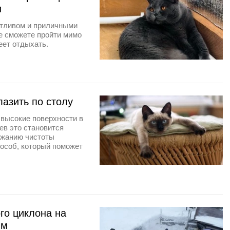
и
отливом и приличными
е сможете пройти мимо
еет отдыхать.
азить по столу
 высокие поверхности в
ев это становится
ржанию чистоты
особ, который поможет
го циклона на
ым