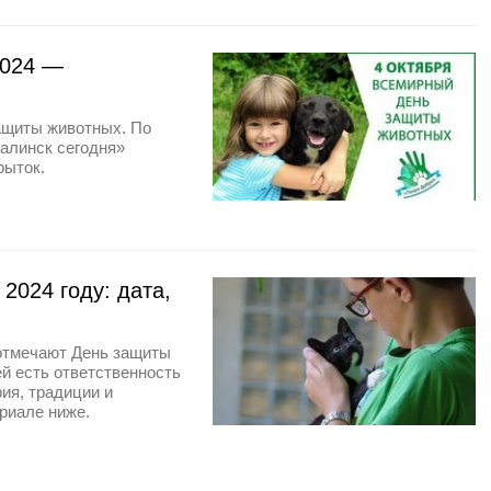
2024 —
ащиты животных. По
алинск сегодня»
рыток.
2024 году: дата,
 отмечают День защиты
ей есть ответственность
ия, традиции и
риале ниже.