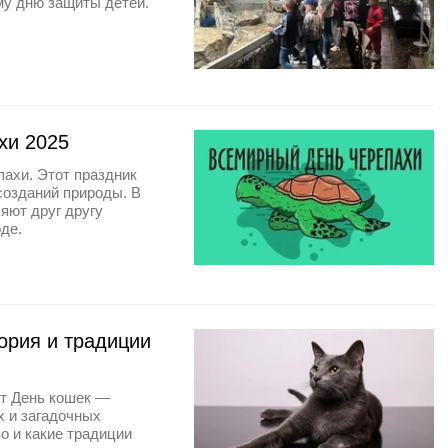
у дню защиты детей.
хи 2025
ахи. Этот праздник
созданий природы. В
яют друг другу
де.
тория и традиции
ют День кошек —
 и загадочных
о и какие традиции