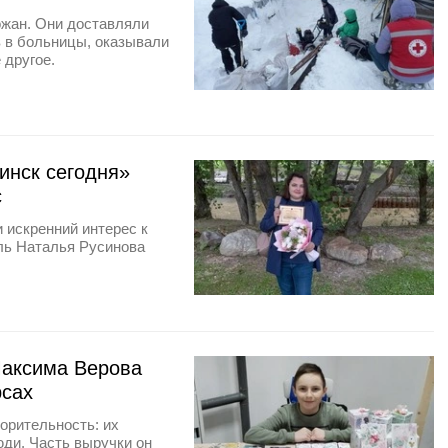
ожан. Они доставляли
 в больницы, оказывали
 другое.
инск сегодня»
с
и искренний интерес к
ль Наталья Русинова
Максима Верова
рсах
орительность: их
ди. Часть выручки он