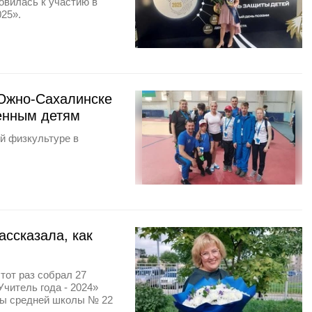
товилась к участию в
025».
 Южно-Сахалинске
бенным детям
й физкультуре в
ссказала, как
тот раз собрал 27
читель года - 2024»
уры средней школы № 22